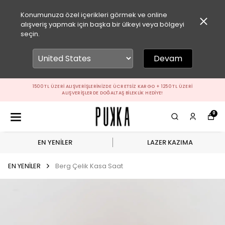
Konumunuza özel içerikleri görmek ve online
alışveriş yapmak için başka bir ülkeyi veya bölgeyi
seçin.
Devam
1500 TL ÜZERI ALIŞVERIŞLERINIZDE ÜCRETSIZ KARGO + 1250 TL ÜZERI
ALIŞVERIŞLERDE DOĞALTAŞ BILEKLIK HEDIYE!
0
EN YENİLER
LAZER KAZIMA
EN YENİLER
Berg Çelik Kasa Saat