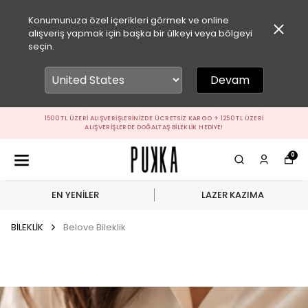
Konumunuza özel içerikleri görmek ve online
alışveriş yapmak için başka bir ülkeyi veya bölgeyi
seçin.
Devam
1500 TL ÜZERI ALIŞVERIŞLERINIZDE ÜCRETSIZ KARGO + 1250 TL ÜZERI
ALIŞVERIŞLERDE DOĞALTAŞ BILEKLIK HEDIYE!
0
EN YENİLER
LAZER KAZIMA
BİLEKLİK
Belove Bileklik