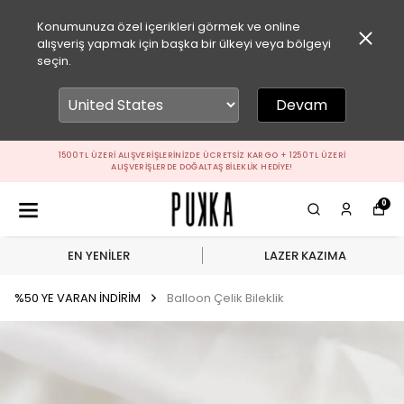
Konumunuza özel içerikleri görmek ve online
alışveriş yapmak için başka bir ülkeyi veya bölgeyi
seçin.
Devam
1500 TL ÜZERI ALIŞVERIŞLERINIZDE ÜCRETSIZ KARGO + 1250 TL ÜZERI
ALIŞVERIŞLERDE DOĞALTAŞ BILEKLIK HEDIYE!
0
EN YENİLER
LAZER KAZIMA
%50 YE VARAN İNDİRİM
Balloon Çelik Bileklik