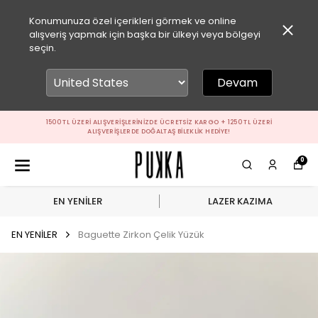
Konumunuza özel içerikleri görmek ve online
alışveriş yapmak için başka bir ülkeyi veya bölgeyi
seçin.
Devam
1500 TL ÜZERI ALIŞVERIŞLERINIZDE ÜCRETSIZ KARGO + 1250 TL ÜZERI
ALIŞVERIŞLERDE DOĞALTAŞ BILEKLIK HEDIYE!
0
EN YENİLER
LAZER KAZIMA
EN YENİLER
Baguette Zirkon Çelik Yüzük