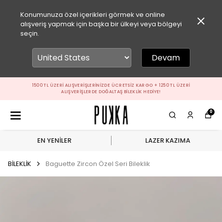
Konumunuza özel içerikleri görmek ve online
alışveriş yapmak için başka bir ülkeyi veya bölgeyi
seçin.
Devam
1500 TL ÜZERI ALIŞVERIŞLERINIZDE ÜCRETSIZ KARGO + 1250 TL ÜZERI
ALIŞVERIŞLERDE DOĞALTAŞ BILEKLIK HEDIYE!
0
EN YENİLER
LAZER KAZIMA
BİLEKLİK
Baguette Zircon Özel Seri Bileklik