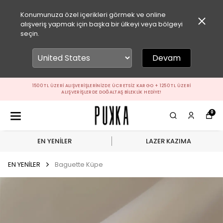
Konumunuza özel içerikleri görmek ve online
alışveriş yapmak için başka bir ülkeyi veya bölgeyi
seçin.
Devam
1500 TL ÜZERI ALIŞVERIŞLERINIZDE ÜCRETSIZ KARGO + 1250 TL ÜZERI
ALIŞVERIŞLERDE DOĞALTAŞ BILEKLIK HEDIYE!
0
EN YENİLER
LAZER KAZIMA
EN YENİLER
Baguette Küpe