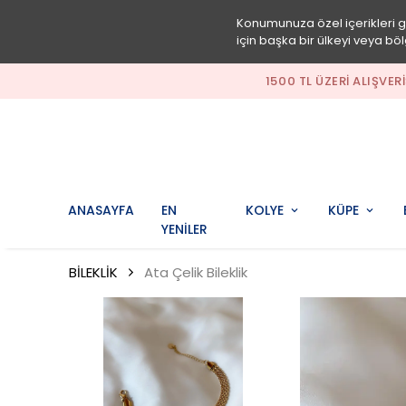
Konumunuza özel içerikleri 
için başka bir ülkeyi veya böl
1500 TL ÜZERI ALIŞV
ANASAYFA
EN
KOLYE
KÜPE
YENİLER
BİLEKLİK
Ata Çelik Bileklik