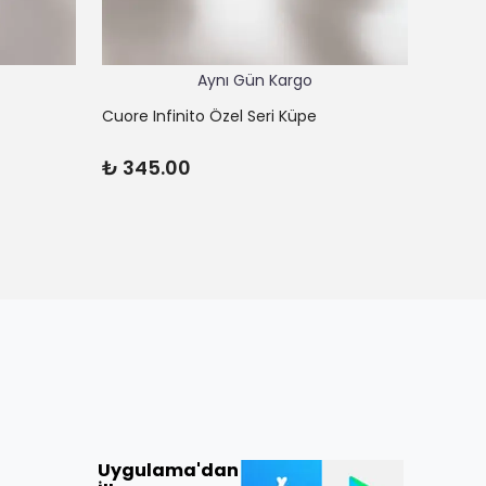
Aynı Gün Kargo
Cuore Infinito Özel Seri Küpe
Cuore L
₺ 345.00
₺ 62
Uygulama'dan