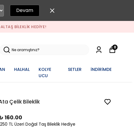
Devam
ĞALTAŞ BILEKLIK HEDIYE!
0
AN
HALHAL
KOLYE
SETLER
İNDİRİMDE
UCU
Ata Çelik Bileklik
₺ 160.00
1250 TL Üzeri Doğal Taş Bileklik Hediye