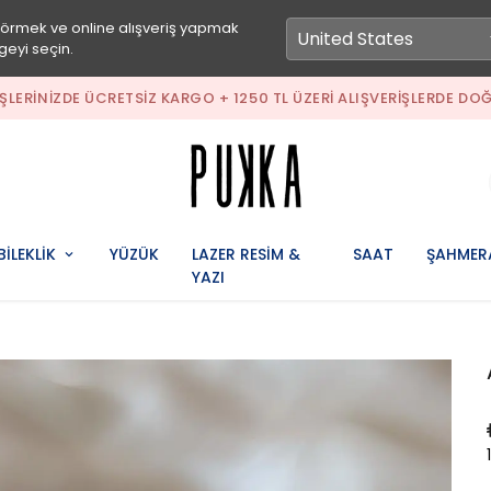
görmek ve online alışveriş yapmak
geyi seçin.
ERIŞLERINIZDE ÜCRETSIZ KARGO + 1250 TL ÜZERI ALIŞVERIŞLERDE DO
BİLEKLİK
YÜZÜK
LAZER RESİM &
SAAT
ŞAHMER
YAZI