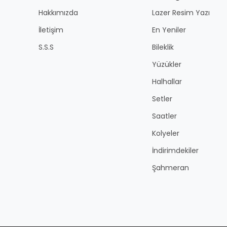
Hakkımızda
Lazer Resim Yazı
İletişim
En Yeniler
S.S.S
Bileklik
Yüzükler
Halhallar
Setler
Saatler
Kolyeler
İndirimdekiler
Şahmeran