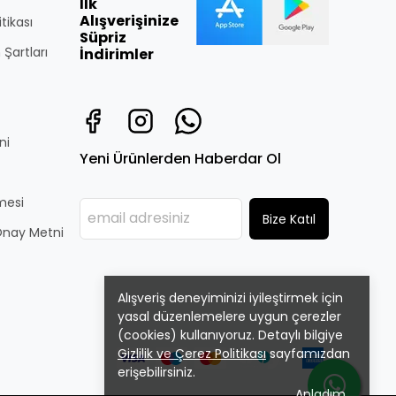
İlk
Alışverişinize
itikası
Süpriz
 Şartları
İndirimler
ni
Yeni Ürünlerden Haberdar Ol
̧mesi
Bize Katıl
i Onay Metni
Alışveriş deneyiminizi iyileştirmek için
yasal düzenlemelere uygun çerezler
(cookies) kullanıyoruz. Detaylı bilgiye
Gizlilik ve Çerez Politikası
sayfamızdan
erişebilirsiniz.
Anladım