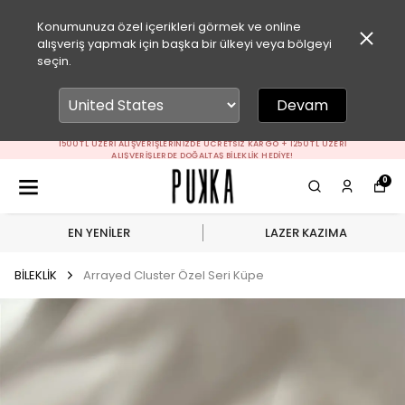
Konumunuza özel içerikleri görmek ve online
alışveriş yapmak için başka bir ülkeyi veya bölgeyi
seçin.
Devam
1500 TL ÜZERI ALIŞVERIŞLERINIZDE ÜCRETSIZ KARGO + 1250 TL ÜZERI
ALIŞVERIŞLERDE DOĞALTAŞ BILEKLIK HEDIYE!
0
EN YENİLER
LAZER KAZIMA
BİLEKLİK
Arrayed Cluster Özel Seri Küpe