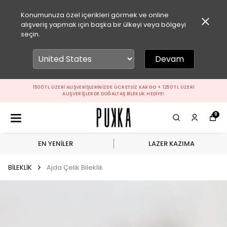
Konumunuza özel içerikleri görmek ve online
alışveriş yapmak için başka bir ülkeyi veya bölgeyi
seçin.
Devam
1500 TL ÜZERI ALIŞVERIŞLERINIZDE ÜCRETSIZ KARGO + 1250 TL ÜZERI
ALIŞVERIŞLERDE DOĞALTAŞ BILEKLIK HEDIYE!
0
EN YENİLER
LAZER KAZIMA
BİLEKLİK
Ajda Çelik Bileklik