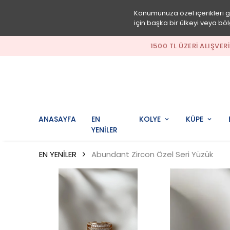
Konumunuza özel içerikleri 
için başka bir ülkeyi veya böl
1500 TL ÜZERI ALIŞVER
ANASAYFA
EN
KOLYE
KÜPE
YENİLER
EN YENİLER
Abundant Zircon Özel Seri Yüzük