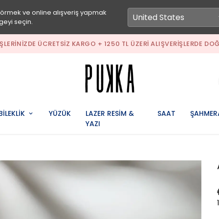
görmek ve online alışveriş yapmak
geyi seçin.
IŞLERINIZDE ÜCRETSIZ KARGO + 1250 TL ÜZERI ALIŞVERIŞLERDE DOĞ
BİLEKLİK
YÜZÜK
LAZER RESİM &
SAAT
ŞAHMER
YAZI