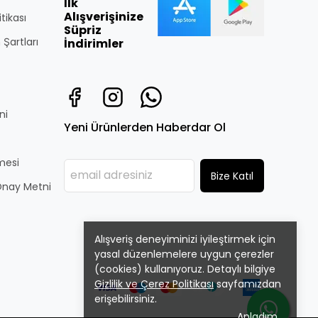
İlk
Alışverişinize
itikası
Süpriz
 Şartları
İndirimler
ni
Yeni Ürünlerden Haberdar Ol
̧mesi
Bize Katıl
i Onay Metni
Alışveriş deneyiminizi iyileştirmek için
yasal düzenlemelere uygun çerezler
(cookies) kullanıyoruz. Detaylı bilgiye
Gizlilik ve Çerez Politikası
sayfamızdan
erişebilirsiniz.
Anladım