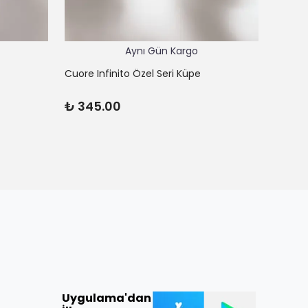
Aynı Gün Kargo
Cuore Infinito Özel Seri Küpe
Cuore L
₺ 345.00
₺ 62
Uygulama'dan