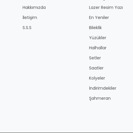
Hakkımızda
Lazer Resim Yazı
İletişim
En Yeniler
S.S.S
Bileklik
Yüzükler
Halhallar
Setler
Saatler
Kolyeler
İndirimdekiler
Şahmeran